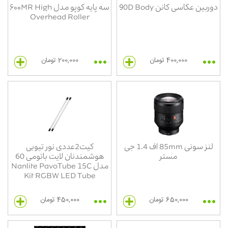
دوربین عکاسی کانن 90D Body
سه پایه کوپو مدل ۶۰۰MR High
Overhead Roller
400,000 تومان
200,000 تومان
لنز سونی 85mm اف 1.4 جی
کیت2عددی نور تیوبی
مستر
هوشمندنان لایت باتومی 60
مدل Nanlite PavoTube 15C
Kit RGBW LED Tube
650,000 تومان
450,000 تومان