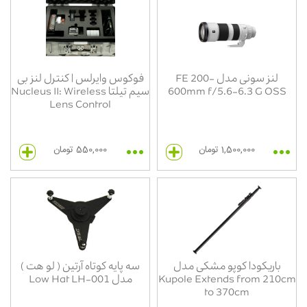
لنز سونی مدل FE 200-
فوکوس وایرلس | کنترل لنز بی
600mm f/5.6-6.3 G OSS
سیم تیلتا Nucleus II: Wireless
Lens Control
1,500,000 تومان
550,000 تومان
باریکودا کوپو مشکی مدل
سه پایه کوتاه آرتین ( لو هت )
Kupole Extends from 210cm
مدل Low Hat LH-001
to 370cm