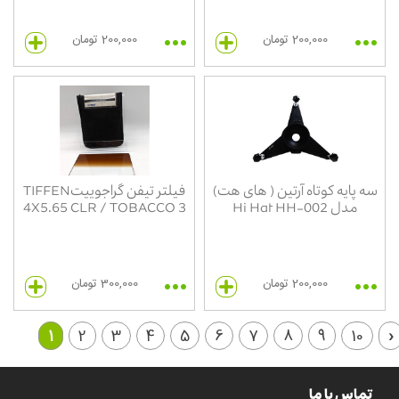
200,000 تومان
200,000 تومان
سه پایه کوتاه آرتین ( های هت)
فیلتر تیفن گراجوییتTIFFEN
مدل Hi Hat HH-002
4X5.65 CLR / TOBACCO 3
200,000 تومان
300,000 تومان
1
2
3
4
5
6
7
8
9
10
›
تماس با ما