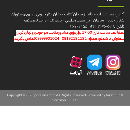
آدرس:
سعادت آباد- بالاتر از میدان کتاب خیابان ایثار جنوبی (روبروی رستوران
شنزار) خیابان سامان - بن بست مطلبی - پلاک 10 - واحد 3همکف
تلفن:
۲۶۷۶۰۶۳۸ | ۰۲۱-۲۶۷۶۰۴۵۵
لطفا بعد ساعت کاری 17:00 برای رزرو, مشاوره,تایید موجودی ونهای کردن
سفارش با شماره همراه: 09192181181 -09999901024تماس بگیرید
parslens.com
All Rights Reserved. Powered by
targan.ir
© Copyright ©2026
Version 5.5.172®