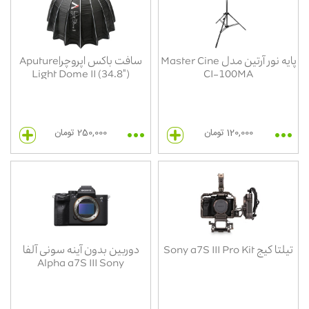
پایه نور آرتین مدل Master Cine
سافت باکس اپروچر|Aputure
Light Dome II (34.8")
CI-100MA
120,000 تومان
250,000 تومان
تیلتا کیج Sony a7S III Pro Kit
دوربین بدون آینه سونی آلفا
Alpha a7S III Sony