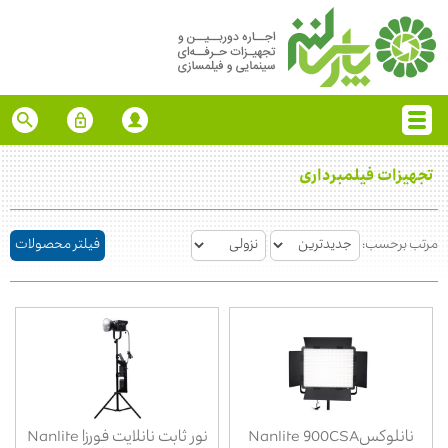
تجهیزات فیلمبرداری
مرتب برحسب:
فیلتر محصولات
نانلوکسNanlite 900CSA
نور ثابت نانلایت فورزا Nanlite