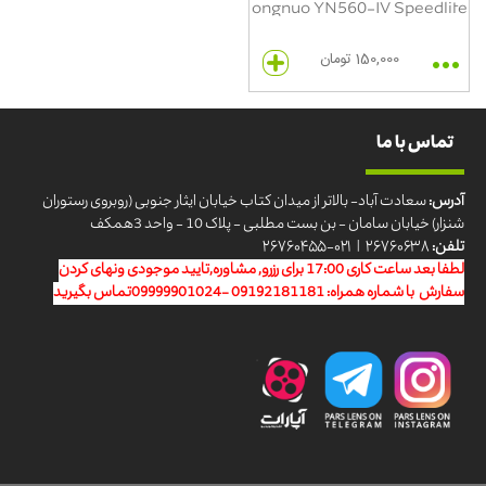
ongnuo YN560-IV Speedlite
150,000 تومان
تماس با ما
آدرس:
سعادت آباد- بالاتر از میدان کتاب خیابان ایثار جنوبی (روبروی رستوران
شنزار) خیابان سامان - بن بست مطلبی - پلاک 10 - واحد 3همکف
تلفن:
۲۶۷۶۰۶۳۸ | ۰۲۱-۲۶۷۶۰۴۵۵
لطفا بعد ساعت کاری 17:00 برای رزرو, مشاوره,تایید موجودی ونهای کردن
سفارش با شماره همراه: 09192181181 -09999901024تماس بگیرید