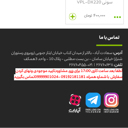
سونی VPL-DX220
400,000 تومان
تماس با ما
آدرس:
سعادت آباد- بالاتر از میدان کتاب خیابان ایثار جنوبی (روبروی رستوران
شنزار) خیابان سامان - بن بست مطلبی - پلاک 10 - واحد 3همکف
تلفن:
۲۶۷۶۰۶۳۸ | ۰۲۱-۲۶۷۶۰۴۵۵
لطفا بعد ساعت کاری 17:00 برای رزرو, مشاوره,تایید موجودی ونهای کردن
سفارش با شماره همراه: 09192181181 -09999901024تماس بگیرید