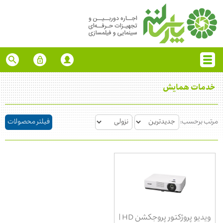
خدمات همایش
مرتب برحسب:
فیلتر محصولات
ویدیو پروژکتور پروجکشن HD |